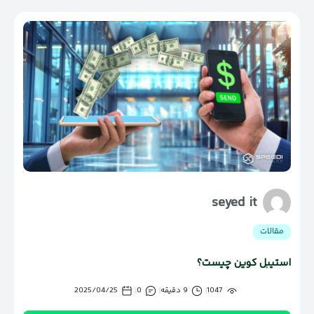
seyed it
مقالات
استیبل کوین چیست؟
1047
9 دقیقه
0
2025/04/25