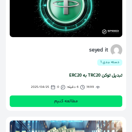
seyed it
دسته بندی 1
تبدیل توکن TRC20 به ERC20
1699
6 دقیقه
0
2025/04/25
مطالعه کنیم