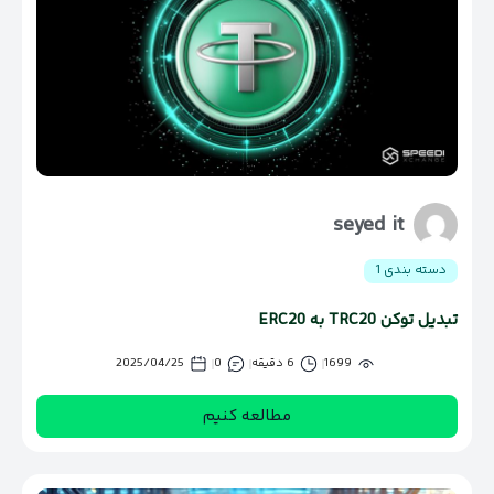
seyed it
دسته بندی 1
تبدیل توکن TRC20 به ERC20
1699
6 دقیقه
0
2025/04/25
مطالعه کنیم