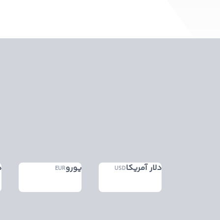
دلار آمریکا
یورو
د
EUR
USD