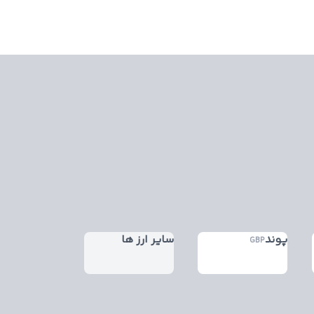
پوند
سایر ارز ها
GBP