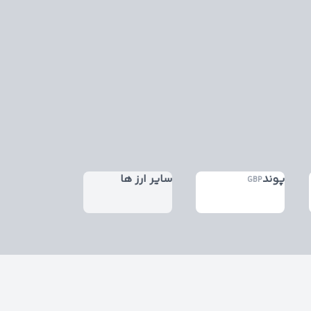
پوند
سایر ارز ها
GBP