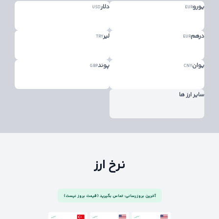
یورو
دلار
USD
EUR
درهم
لیر
TRY
EUR
یوان
پوند
GBP
CNY
سایر ارز ها
نرخ ارز
آخرین بروزرسانی: تماس بگیرید (قیمت بروز نیست)