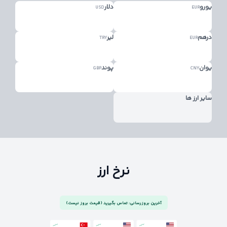
یورو
دلار
USD
EUR
درهم
لیر
TRY
EUR
یوان
پوند
GBP
CNY
سایر ارز ها
نرخ ارز
آخرین بروزرسانی: تماس بگیرید (قیمت بروز نیست)