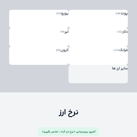
پوند
یورو
EUR
GBP
دلار
لیر
TRY
USD
فرانک
کرون
SEK
CHF
سایر ارز ها
نرخ ارز
آخرین بروزرسانی: (نرخ ارز آزاد - تماس بگیرید)