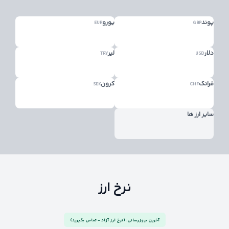
پوند
یورو
EUR
GBP
دلار
لیر
TRY
USD
فرانک
کرون
SEK
CHF
سایر ارز ها
نرخ ارز
آخرین بروزرسانی: (نرخ ارز آزاد - تماس بگیرید)