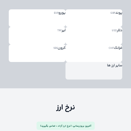
پوند
یورو
EUR
GBP
دلار
لیر
TRY
USD
فرانک
کرون
SEK
CHF
سایر ارز ها
نرخ ارز
آخرین بروزرسانی: (نرخ ارز آزاد - تماس بگیرید)