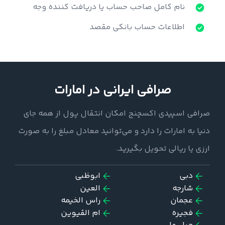
نام کامل صاحب حساب یا دریافت کننده وجه
اطلاعات حساب بانکی مقصد
صرافی ایرانی در امارات
صرافی اسپیدی اکسچنج امکان انتقال پول از همه جای
دنیا به امارات را دارد و می‌توانید معادل مبلغ را به صورت
ارزی یا ریالی تحویل بگیرید.
دبی
ابوظبی
شارجه
العین
عجمان
راس ‌الخیمه
فجیره
ام القیوین