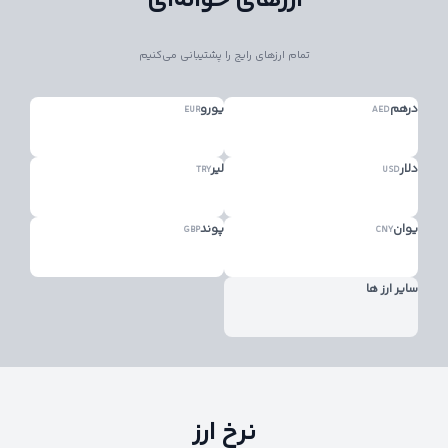
ارزهای حواله‌ای
تمام ارزهای رایج را پشتیبانی می‌کنیم
درهم
یورو
EUR
AED
دلار
لیر
TRY
USD
یوان
پوند
GBP
CNY
سایر ارز ها
نرخ ارز