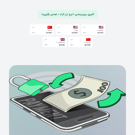
آخرین بروزرسانی: (نرخ ارز آزاد - تماس بگیرید)