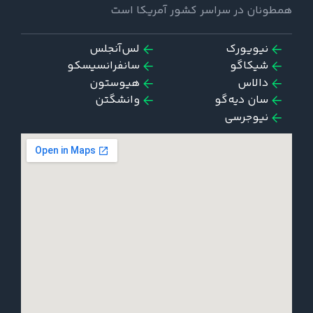
همطونان در سراسر کشور آمریکا است
نیویورک
لس‌آنجلس
شیکاگو
سانفرانسیسکو
دالاس
هیوستون
سان دیه‌گو
وانشگتن
نیوجرسی