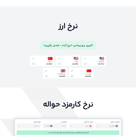
نرخ ارز
آخرین بروزرسانی: (نرخ آزاد - تماس بگیرید)
نرخ کارمزد حواله