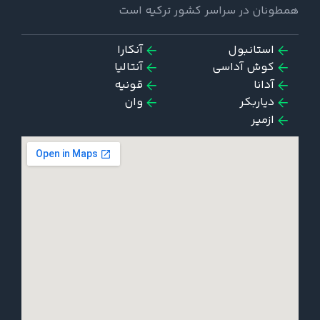
همطونان در سراسر کشور ترکیه است
استانبول
آنکارا
کوش آداسی
آنتالیا
آدانا
قونیه
دیاربکر
وان
ازمیر