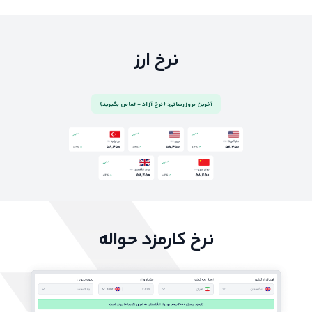
نرخ ارز
آخرین بروزرسانی: (نرخ آزاد - تماس بگیرید)
نرخ کارمزد حواله