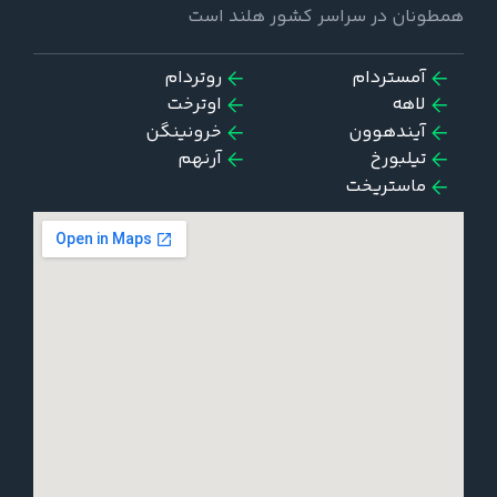
همطونان در سراسر کشور هلند است
آمستردام
روتردام
لاهه
اوترخت
آیندهوون
خرونینگن
تیلبورخ
آرنهم
ماستریخت