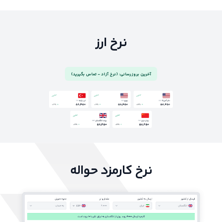
نرخ ارز
آخرین بروزرسانی: (نرخ آزاد - تماس بگیرید)
نرخ کارمزد حواله