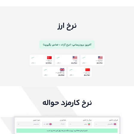
نرخ ارز
آخرین بروزرسانی: (نرخ آزاد - تماس بگیرید)
نرخ کارمزد حواله