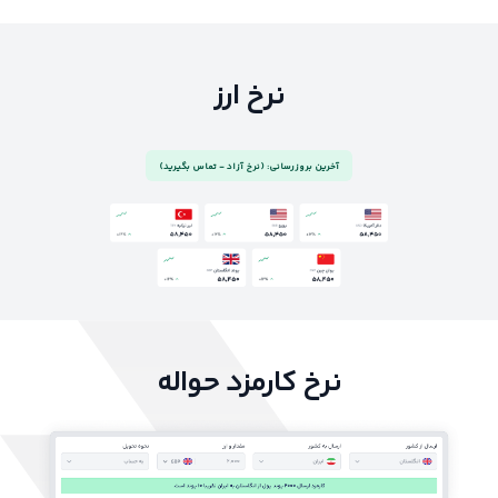
نرخ ارز
آخرین بروزرسانی: (نرخ آزاد - تماس بگیرید)
نرخ کارمزد حواله