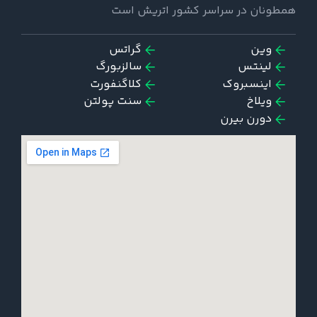
همطونان در سراسر کشور اتریش است
وین
گراتس
لینتس
سالزبورگ
اینسبروک
کلاگنفورت
ویلاخ
سنت پولتن
دورن بیرن